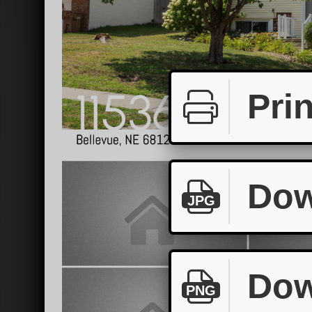
Prin
Dow
JPG
Dow
PNG