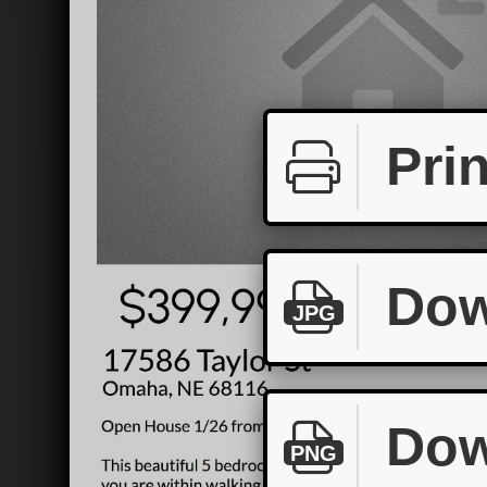
Prin
Dow
JPG
Dow
PNG