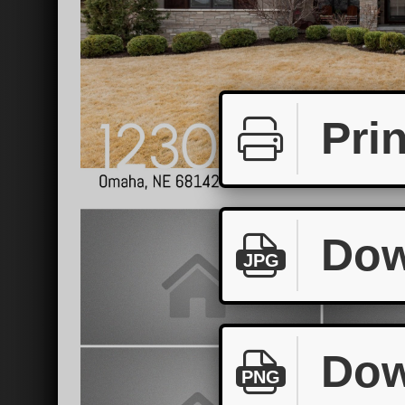
Prin
Dow
JPG
Dow
PNG