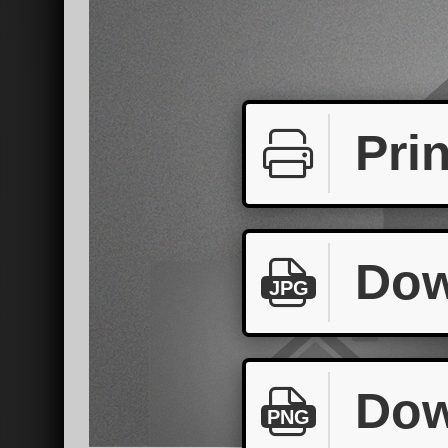
Prin
Dow
JPG
Dow
PNG